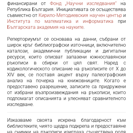
финансирани от
Фонд „Научни изследвания“
на
Република България. Инициативата се осъществява
съвместно от
Кирило-Методиевския научен център
и
Института по математика и информатика
при
Българската академия на науките
.
Реперториумът се основава на данни, събрани от
широк кръг библиографски източници, включително
каталози, академични публикации и дигитални
ресурси, които описват запазени южнославянски
ръкописи в сбирки от цял свят. Наред с
кодикологическото описание на ръкописите от
X
до
XIV
век, се поставя акцент върху палеографския
анализ на почерка на книжовниците. Когато е
предоставено разрешение, записите са придружени
от избрани възпроизвеждания на ръкописи, които
подпомагат описанията и улесняват сравнителното
изследване.
Изказваме своята искрена благодарност към
библиотеки
те
, чиято щедра подкрепа и предоставяне
на снимки на ръкописи изиграха съществена роля