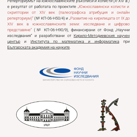
Реперториумът на южнославянските ръкописи и кописти (
X
-
XIV
в.)
е резултат от работата по проектите
„Южнославянски кописти и
скриптории от
XIV
век (палеографска атрибуция и онлайн
реперториум)“
(№ КП-06-Н50/4) и
„Развитие на кирилицата от
IX
до
XIV
век в южнославянските земи: изследване и цифрово
представяне“
(№ КП-06-Н90/9), финансирани от
Фонд „Научни
изследвания“
и разработвани от
Кирило-Методиевския научен
център
и
Института по математика и информатика
при
Българската академия на науките
.