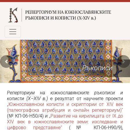
Previous slide
Nex
Ръкописи
Реперториум на южнославянските ръкописи и
кописти (
X
–
XIV
в.)
е резултат от научните проекти
„Южнославянски кописти и скриптории от
XIV
век
(палеографска атрибуция и онлайн реперториум)”
(№ КП-06-Н50/4) и
„Развитие на кирилицата от
IX
до
XIV
век в южнославянските земи: изследване и
цифрово представяне”
(№ КП-06-Н90/9),